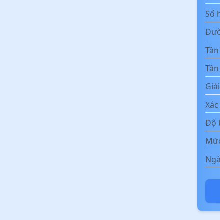
Số 
Đườ
Tần
Tần
Giải
Xác
Độ 
Mức 
Ngà