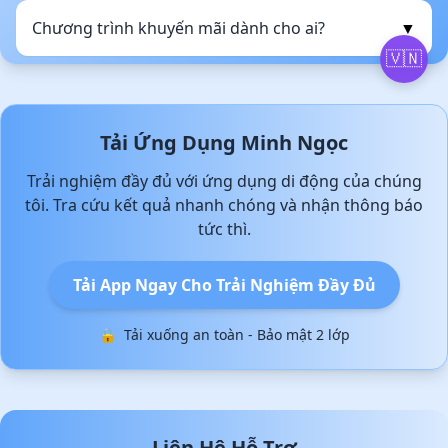
Chương trình khuyến mãi dành cho ai?
▼
🇻🇳
Tải Ứng Dụng Minh Ngọc
Trải nghiệm đầy đủ với ứng dụng di động của chúng
tôi. Tra cứu kết quả nhanh chóng và nhận thông báo
tức thì.
Tải App Ngay Cho Trải Nghiệm Đầy Đủ
🔒
Tải xuống an toàn - Bảo mật 2 lớp
Liên Hệ Hỗ Trợ