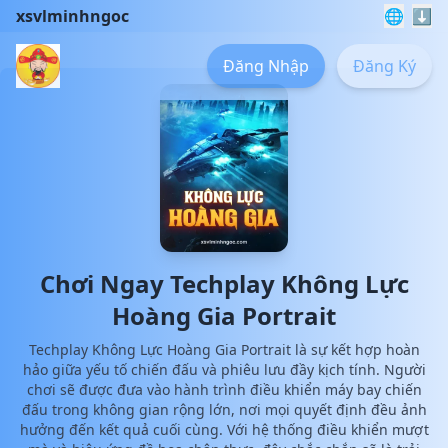
xsvlminhngoc
🌐
⬇️
Đăng Nhập
Đăng Ký
Chơi Ngay Techplay Không Lực
Hoàng Gia Portrait
Techplay Không Lực Hoàng Gia Portrait là sự kết hợp hoàn
hảo giữa yếu tố chiến đấu và phiêu lưu đầy kịch tính. Người
chơi sẽ được đưa vào hành trình điều khiển máy bay chiến
đấu trong không gian rộng lớn, nơi mọi quyết định đều ảnh
hưởng đến kết quả cuối cùng. Với hệ thống điều khiển mượt