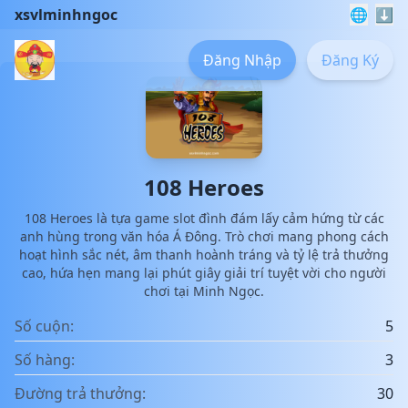
xsvlminhngoc
🌐
⬇️
Đăng Nhập
Đăng Ký
108 Heroes
108 Heroes là tựa game slot đình đám lấy cảm hứng từ các
anh hùng trong văn hóa Á Đông. Trò chơi mang phong cách
hoạt hình sắc nét, âm thanh hoành tráng và tỷ lệ trả thưởng
cao, hứa hẹn mang lại phút giây giải trí tuyệt vời cho người
chơi tại Minh Ngọc.
Số cuộn:
5
Số hàng:
3
Đường trả thưởng:
30