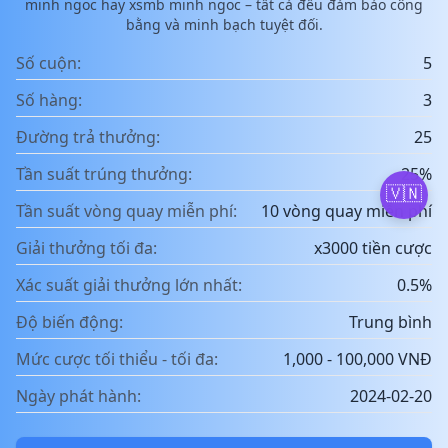
minh ngoc hay xsmb minh ngoc – tất cả đều đảm bảo công
bằng và minh bạch tuyệt đối.
Số cuộn:
5
Số hàng:
3
Đường trả thưởng:
25
Tần suất trúng thưởng:
25%
🇻🇳
Tần suất vòng quay miễn phí:
10 vòng quay miễn phí
Giải thưởng tối đa:
x3000 tiền cược
Xác suất giải thưởng lớn nhất:
0.5%
Độ biến động:
Trung bình
Mức cược tối thiểu - tối đa:
1,000 - 100,000 VNĐ
Ngày phát hành:
2024-02-20