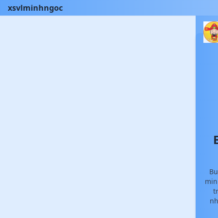
xsvlminhngoc
Bu
min
t
nh